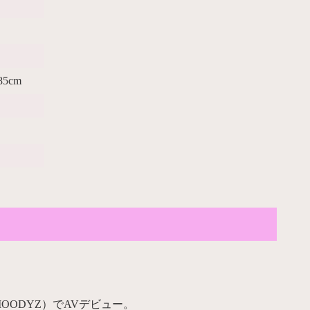
プ:85cm
OODYZ）でAVデビュー。